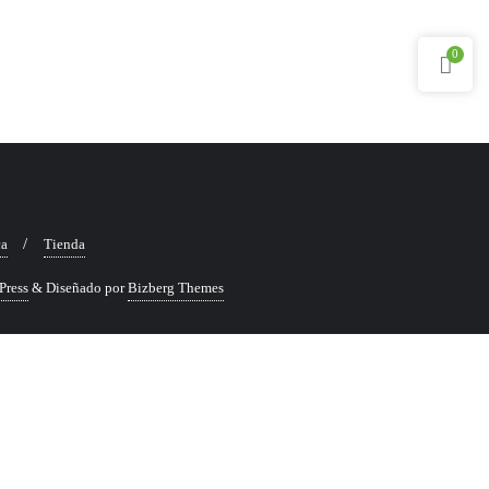
0
ca
Tienda
Press
&
Diseñado por
Bizberg Themes