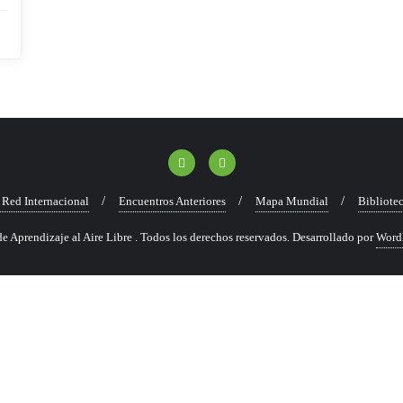
Red Internacional
Encuentros Anteriores
Mapa Mundial
Bibliote
 Aprendizaje al Aire Libre . Todos los derechos reservados.
Desarrollado por
Word